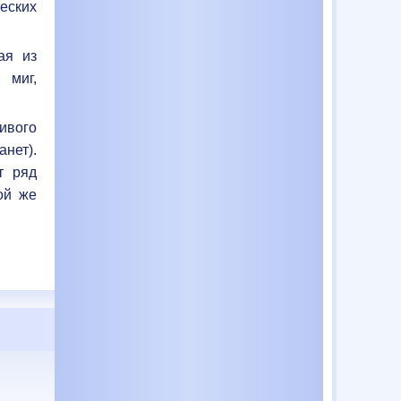
еских
ая из
 миг,
ивого
нет).
т ряд
ой же