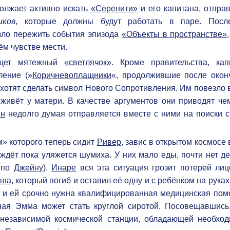
олжает активно искать
«Серенити»
и его капитана, отпра
иков
, которые должны будут работать в паре. Посл
зло пережить события эпизода
«Объекты в пространстве»
оём чувстве мести.
ищет мятежный
«светлячок»
. Кроме правительства,
кап
ение (»
Коричневоплащники
«, продолжившие после окон
 хотят сделать символ Нового Сопротивления. Им повезло 
живёт у матери. В качестве аргументов они приводят че
н
недолго думая отправляется вместе с ними на поиски с
м» которого теперь сидит
Ривер
, завис в открытом космосе
 ждёт пока уляжется шумиха. У них мало еды, почти нет де
 по
Джейну
).
Инаре
вся эта ситуация грозит потерей лиц
оша
, который погиб и оставил её одну и с ребёнком на руках
, и ей срочно нужна квалифицированная медицинская пом
ная Эмма может стать круглой сиротой. Посовещавшис
 независимой космической станции, обладающей необхо