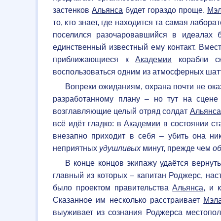
застенков
Альянса
будет гораздо проще.
Мэ
то, кто знает, где находится та самая лабор
поселился разочаровавшийся в идеалах
единственный известный ему контакт. Вмес
приближающиеся к
Академии
корабли ск
воспользоваться одним из атмосферных шатт
Вопреки ожиданиям, охрана почти не ока
разработанному плану – но тут на сцен
возглавляющие целый отряд солдат
Альянса
всё идёт гладко: в
Академии
в состоянии ста
внезапно приходит в себя – убить она ни
неприятных
удушливых
минут, прежде чем
о
В конце концов экипажу удаётся вернуть
главный из которых – капитан Роджерс, на
было проектом правительства
Альянса
, и 
Сказанное им несколько расстраивает
Мэл
выуживает из сознания Роджерса местоп