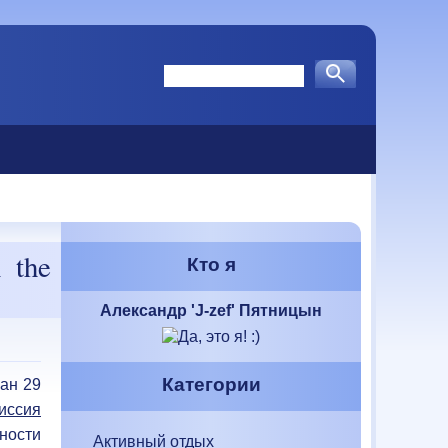
 the
Кто я
Александр 'J-zef' Пятницын
Категории
ван 29
иссия
ности
Активный отдых