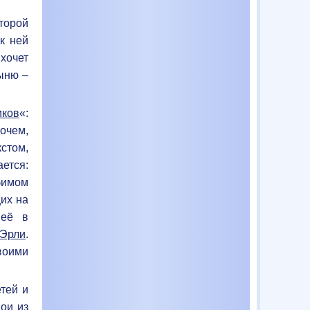
оторой
к ней
хочет
тыню –
иков
«:
рочем,
стом,
ется:
бимом
их на
 её в
Эрли
.
воими
тей и
Зои
из