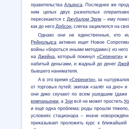
правительства
Альянса
. Последнее же прод
ним целых двух разнополых
оперативн
пересекаются с
Джубалом Эрли
– ему пове
как до него
Добсон
, слегка зациклился на св
Однако они не единственные, кто 
Рейнольдса
активно ищет Новое Сопротивл
войны «бороться иными методами»): из него
на
Джейна
, который покинул
«Серенити»
и 
набитый деньгами, и жадный до денег
Джей
бывшего нанимателя.
А в это время
«Серенити»
, за «штурвало
от торговых путей: экипаж «залёг на дно» и
они дико скучают по всем ушедшим (даже
компаньонки
, а
Зои
всё не может простить
У
и ещё одна проблема: роды прошли тяжело
условиях стационара – иначе новорождён
приказывает проложить курс к ближайшей