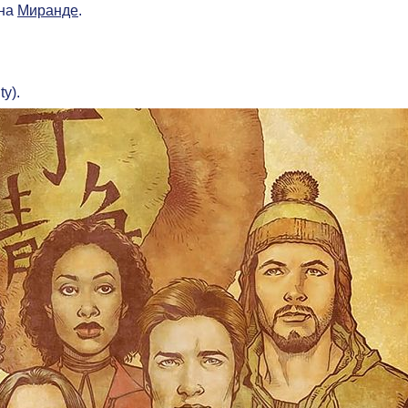
 на
Миранде
.
y).