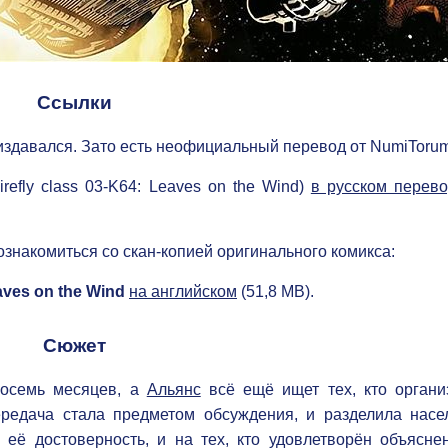
Ссылки
издавался. Зато есть неофициальный перевод от NumiTorum
irefly class 03-K64: Leaves on the Wind)
в русском перево
ознакомиться со скан-копией оригинального комикса:
eaves on the Wind
на английском
(51,8 МВ).
Сюжет
осемь месяцев, а
Альянс
всё ещё ищет тех, кто органи
редача стала предметом обсуждения, и разделила насе
в её достоверность, и на тех, кто удовлетворён объясне