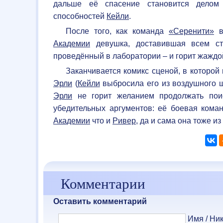
дальше её спасение становится делом 
способностей
Кейли
.
После того, как команда
«Серенити»
во
Академии
девушка, доставившая всем сто
проведённый в лаборатории – и горит жаждо
Заканчивается комикс сценой, в которо
Эрли
(
Кейли
выбросила его из воздушного ш
Эрли
не горит желанием продолжать пои
убедительных аргументов: её боевая коман
Академии
что и
Ривер
, да и сама она тоже из
Комментарии
Оставить комментарий
Имя / Ник