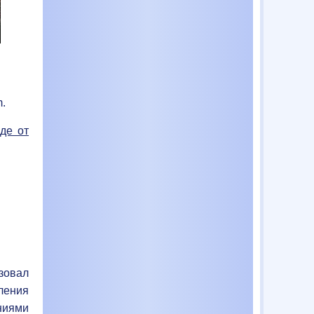
.
де от
зовал
ления
ниями