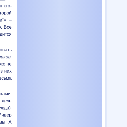
н кто-
оторой
и“»
–
. Все
дится
овать
ников
,
же не
из них
есьма
ками,
 деле
жда).
Ривер
мы
. А