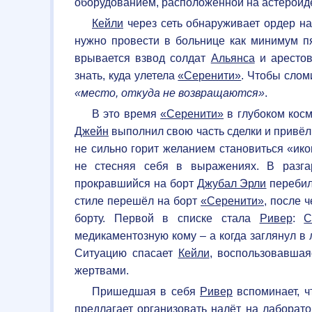
оборудованием, расположенной на астерои
Кейли
через сеть обнаруживает ордер н
нужно провести в больнице как минимум п
врывается взвод солдат
Альянса
и арестов
знать, куда улетела
«Серенити»
. Чтобы сло
«место, откуда не возвращаются»
.
В это время
«Серенити»
в глубоком косм
Джейн
выполнил свою часть сделки и привёл
не сильно горит желанием становиться «ико
не стесняя себя в выражениях. В разга
прокравшийся на борт
Джубал Эрли
перебил
стиле перешёл на борт
«Серенити»
, после 
борту. Первой в списке стала
Ривер
:
С
медикаментозную кому – а когда заглянул в 
Ситуацию спасает
Кейли
, воспользовавша
жертвами.
Пришедшая в себя
Ривер
вспоминает, ч
предлагает организовать налёт на лаборат