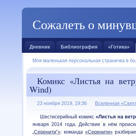
Сожалеть о минувш
Дневник
Библиография
«Готика»
Моя маленькая персональная страничка в бо
Комикс «Листья на ветру»
Wind)
23 ноября 2019, 19:36
Вселенная «Свет
Шестисерийный комикс
«Листья на вет
января 2014 года. Действие в нём проис
„Серенити“»
: команда
«Серенити»
разбирае