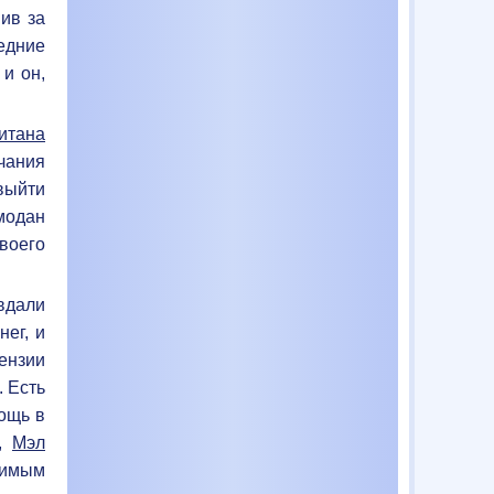
вив за
едние
, и он,
итана
чания
выйти
модан
воего
 вдали
нег, и
ензии
. Есть
ощь в
ь,
Мэл
димым