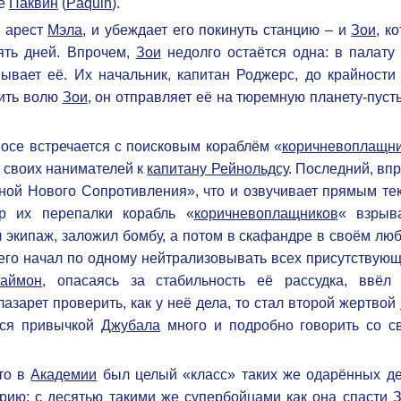
де
Паквин
(
Paquin
).
а арест
Мэла
, и убеждает его покинуть станцию – и
Зои
, к
ять дней. Впрочем,
Зои
недолго остаётся одна: в палату 
ывает её. Их начальник, капитан Роджерс, до крайности 
мить волю
Зои
, он отправляет её на тюремную планету-пус
осе встречается с поисковым кораблём «
коричневоплащн
 своих нанимателей к
капитану Рейнольдсу
. Последний, вп
ной Нового Сопротивления», что и озвучивает прямым тек
р их перепалки корабль «
коричневоплащников
« взрыва
 экипаж, заложил бомбу, а потом в скафандре в своём лю
чего начал по одному нейтрализовывать всех присутствующ
аймон
, опасаясь за стабильность её рассудка, ввёл
лазарет проверить, как у неё дела, то стал второй жертвой
яся привычкой
Джубала
много и подробно говорить со с
то в
Академии
был целый «класс» таких же одарённых де
орию: с десятью такими же супербойцами как она спасти