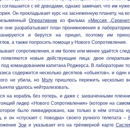
л
соглашается с её доводами, однако замечает, что им нуже
атория. Он прокладывает курс на заснеженную планету, на к
 безымянный
Оперативник
из фильма
«Миссия „Серенит
те они разрабатывают план проникновения в лабораторию
анируются и берутся на прицел, поэтому им прихо
лов, а также попросить помощи у Нового Сопротивления.
зывает сопротивления, и им более или менее удаётся след
е появляются новые действующие лица: двое
оператив
под командованием капитана Роджерса. В лаборатории то
зиса содержится несколько десятков «объектов», и один 
кого не убила, но
Мэлу
пришлось пережить несколько в
бъекта
удалось нейтрализовать.
ся на корабль без потерь, и даже с захваченными пленни
стоящий лидер «Нового Сопротивления» (которое на самом
которое было ликвидировано, как только в нём отпала ну
а
, и он «спускает с поводка» своего ручного телепата –
оложение
Зои
и указывает его на трёхмерной карте
Систе