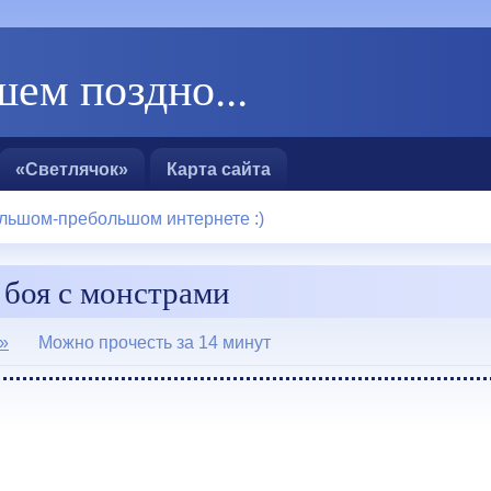
ем поздно...
«Светлячок»
Карта сайта
льшом-пребольшом интернете :)
 боя с монстрами
»
Можно прочесть за 14 минут