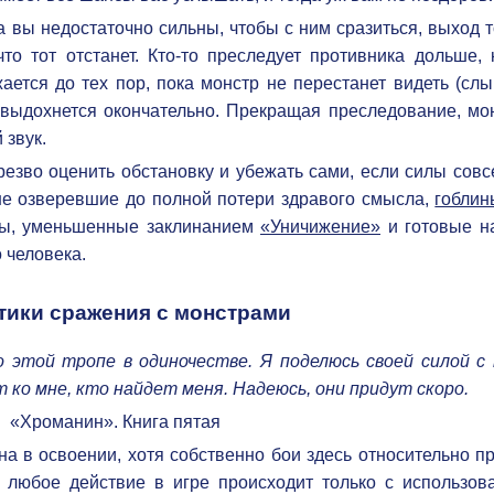
а вы недостаточно сильны, чтобы с ним сразиться, выход 
о тот отстанет. Кто-то преследует противника дольше, к
ется до тех пор, пока монстр не перестанет видеть (слы
е выдохнется окончательно. Прекращая преследование, мо
 звук.
езво оценить обстановку и убежать сами, если силы совс
не озверевшие до полной потери здравого смысла,
гоблин
ры, уменьшенные заклинанием
«Уничижение»
и готовые на
 человека.
тики сражения с монстрами
о этой тропе в одиночестве. Я поделюсь своей силой с
 ко мне, кто найдет меня. Надеюсь, они придут скоро.
«Хроманин». Книга пятая
а в освоении, хотя собственно бои здесь относительно пр
о любое действие в игре происходит только с использов