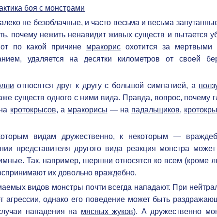
леко не безоблачные, и часто весьма и весьма запутанные
ть, почему нежить ненавидит живых существ и пытается уб
вот по какой причине
мракорис
охотится за мертвыми 
анием, удаляется на десятки километров от своей бер
олли
относятся друг к другу с большой симпатией, а
полз
аже существ одного с ними вида. Правда, вопрос, почему
г
на
кротокрысов
, а
мракорисы
— на
падальщиков
,
кротокр
которым видам дружественно, к некоторым — враждеб
ии представителя другого вида реакция монстра может
имные. Так, например,
шершни
относятся ко всем (кроме л
оспринимают их довольно враждебно.
аемых видов монстры почти всегда нападают. При нейтра
т агрессии, однако его поведение может быть раздражаю
 случаи нападения на
мясных жуков
). А дружественно мо