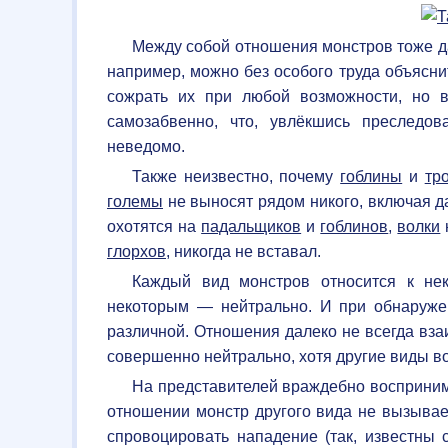
Между собой отношения монстров тоже да
например, можно без особого труда объясни
сожрать их при любой возможности, но 
самозабвенно, что, увлёкшись преследов
неведомо.
Также неизвестно, почему
гоблины
и
тр
големы
не выносят рядом никого, включая д
охотятся на
падальщиков
и
гоблинов
,
волки
глорхов
, никогда не вставал.
Каждый вид монстров относится к не
некоторым — нейтрально. И при обнаружен
различной. Отношения далеко не всегда вза
совершенно нейтрально, хотя другие виды в
На представителей враждебно восприним
отношении монстр другого вида не вызывае
спровоцировать нападение (так, известны