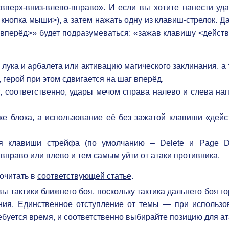
вверх-вниз-влево-вправо». И если вы хотите нанести уда
кнопка мыши>), а затем нажать одну из клавиш-стрелок. Д
<вперёд>» будет подразумеваться: «зажав клавишу <действ
лука и арбалета или активацию магического заклинания, а
герой при этом сдвигается на шаг вперёд.
 соответственно, удары мечом справа налево и слева нап
ке блока, а использование её без зажатой клавиши «дейс
я клавиши стрейфа (по умолчанию – Delete и Page D
вправо или влево и тем самым уйти от атаки противника.
очитать в
соответствующей статье
.
 тактики ближнего боя, поскольку тактика дальнего боя г
ния. Единственное отступление от темы — при использо
ебуется время, и соответственно выбирайте позицию для ат