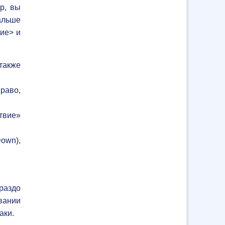
р, вы
альше
ие> и
 также
раво,
твие»
own),
ораздо
вании
аки.