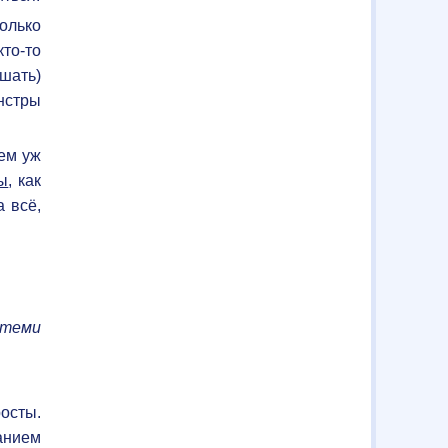
только
то-то
шать)
нстры
ем уж
ы
, как
 всё,
 теми
осты.
анием