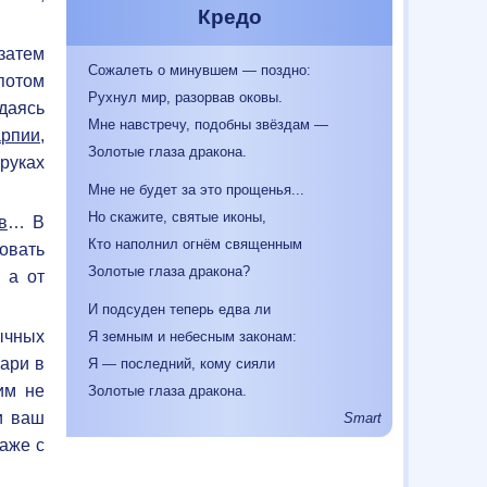
Кредо
затем
Сожалеть о минувшем — поздно:
потом
Рухнул мир, разорвав оковы.
идаясь
Мне навстречу, подобны звёздам —
арпии
,
Золотые глаза дракона.
 руках
Мне не будет за это прощенья...
Но скажите, святые иконы,
в
… В
Кто наполнил огнём священным
довать
Золотые глаза дракона?
 а от
И подсуден теперь едва ли
ычных
Я земным и небесным законам:
вари в
Я — последний, кому сияли
им не
Золотые глаза дракона.
и ваш
Smart
даже с