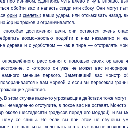
ед противником, сдвигаясь чуть влево и чуть вправо, вы
ься обойти вас и напасть сзади или сбоку. Они могут пыт
ься
орки
и
скелеты
) ваши удары, или отскакивать назад, 
набор их трюков и ограничивается.
 способах достижения цели, они остаются очень опа
небрегать возможностью подойти к ним незаметно и на
на дереве и с удобством — как в тире — отстрелять мон
 определённого расстояния с помощью своих органов ч
расстояние, с которого он уже не может вас игнориров
о намного меньше первого. Заметивший вас монстр о
 поворачивается к вам мордой, а если вы пересекли грани
угрожающие действия.
. В этом случае какие-то угрожающие действия тоже могут
вы немедленно отступите, в покое вас не оставят. Монстр
тор около шестидесяти градусов перед его мордой), и вы 
 к нему со спины. Но если вы при этом не обучены у
имеет все шансы вас услышать, и тогда уж вам не поздоров