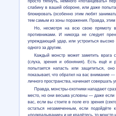
просто тяпнуть, немного «потанцевать» пер
слабину в вашей обороне, или даже попытат
блокировать (особенно этим любят занимат
тем самым из зоны поражения. Правда, этим 
Но, несмотря на всю свою прямоту в
противниками. И никогда не следует пре
упреждающий удар, или устроиться высоко 
одного за другим.
Каждый монстр может заметить врага с
(слуха, зрения и обоняния). Есть ещё и 
попытается напасть или защититься, он
показывает, что обратил на вас внимание —
личного пространства, начинает совершать 
Правда, монстры-охотники нападают сразу
место, но они весьма условны — даже если 
вас, если вы стоите в поле его зрения (сек
остаться незамеченным, если подойдёте
«подкрадывание» и не крадётесь, то монстр 