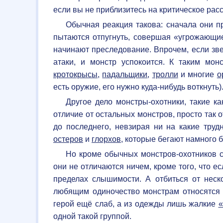
если вы не приблизитесь на критическое расс
Обычная реакция такова: сначала они пр
пытаются отпугнуть, совершая «угрожающие
начинают преследование. Впрочем, если зве
атаки, и монстр успокоится. К таким мо
кротокрысы
,
падальщики
,
тролли
и многие
о
есть оружие, его нужно куда-нибудь воткнуть)
Другое дело монстры-охотники, такие к
отличие от остальных монстров, просто так о
до последнего, невзирая ни на какие труд
остеров
и
глорхов
, которые бегают намного 
Но кроме обычных монстров-охотников 
они не отличаются ничем, кроме того, что ес
пределах слышимости. А отбиться от неск
любящим одиночество монстрам относятс
герой ещё слаб, а из одежды лишь жалкие
«
одной такой группой.