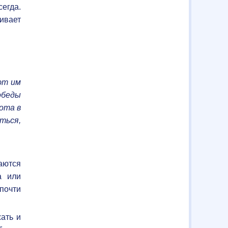
егда.
ивает
ют им
обеды
ота в
ться,
саются
а или
 почти
жать и