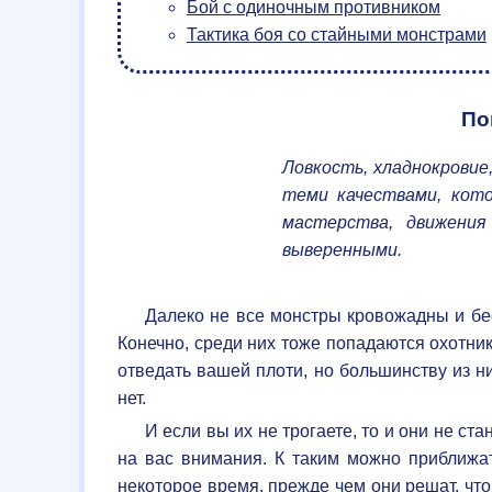
Бой с одиночным противником
Тактика боя со стайными монстрами
По
Ловкость, хладнокрови
теми качествами, кот
мастерства, движени
выверенными.
Далеко не все монстры кровожадны и бе
Конечно, среди них тоже попадаются охотни
отведать вашей плоти, но большинству из н
нет.
И если вы их не трогаете, то и они не ст
на вас внимания. К таким можно приближат
некоторое время, прежде чем они решат, чт