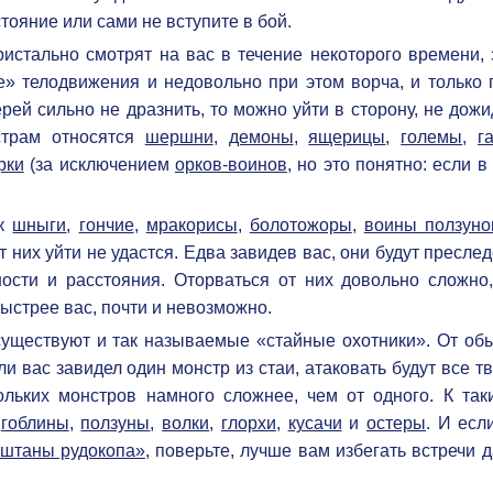
тояние или сами не вступите в бой.
истально смотрят на вас в течение некоторого времени, 
» телодвижения и недовольно при этом ворча, и только 
рей сильно не дразнить, то можно уйти в сторону, не дож
нстрам относятся
шершни
,
демоны
,
ящерицы
,
големы
,
г
рки
(за исключением
орков-воинов
, но это понятно: если в
.
ак
шныги
,
гончие
,
мракорисы
,
болотожоры
,
воины ползуно
т них уйти не удастся. Едва завидев вас, они будут пресле
ности и расстояния. Оторваться от них довольно сложно,
быстрее вас, почти и невозможно.
существуют и так называемые «стайные охотники». От об
ли вас завидел один монстр из стаи, атаковать будут все т
ольких монстров намного сложнее, чем от одного. К так
я
гоблины
,
ползуны
,
волки
,
глорхи
,
кусачи
и
остеры
. И есл
штаны рудокопа»
, поверьте, лучше вам избегать встречи 