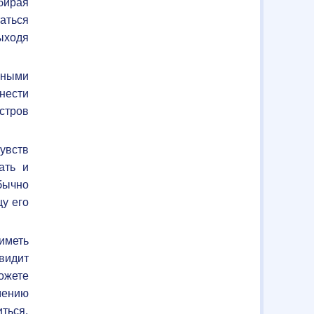
бирая
аться
выходя
сными
нести
стров
увств
ать и
бычно
цу его
 иметь
 видит
можете
мению
иться.