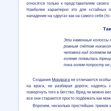
относятся только к представителям своего 
Наиболее характерно это для «стайных ох
нападение на «друга» как на самого себя (то
Так
Эти каменные колоссы п
ровным счётом никаког
человека над големом яв
големе появилась трещ
пока голем попросту не 
Создания
Мордрага
не отличаются особым
на врага, не разбирая дороги, надеясь
повергнуть того в бегство. Вряд ли можно ве
все они стараются просто подбежать как можн
Впрочем, несколько простейших трюков е