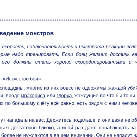
ведение монстров
е, скорость, наблюдательность и быстрота реакции явл
орые надо тренировать. Если боец желает достичь в
я его должны стать хорошо скоординированными и 
«Искусство боя»
спощадны, многие из них вовсе не одержимы жаждой убий
ки, вроде
мракориса
или
глорха
, жаждущие во что бы то ни
их по большому счёту всё равно, есть рядом с ними челов
анут нападать на вас. Держитесь подальше, и они даже не о
ься достаточно близко, а иной раз даже понаблюдать за
о более не нуждаются в вашем внимании. Они не нападут н