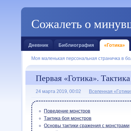
Сожалеть о минувш
Дневник
Библиография
«Готика»
Моя маленькая персональная страничка в бо
Первая «Готика». Тактика
24 марта 2019, 00:02
Вселенная «Готики
Поведение монстров
Тактика боя монстров
Основы тактики сражения с монстрами