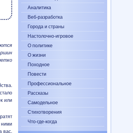
Аналитика
Веб-разработка
Города и страны
Настолочно-игровое
яются
О политике
ершин
О жизни
четко
Походное
Повести
Профессиональное
ства.
 стало
Рассказы
ек или
Самодельное
Стихотворения
братят
Что-где-когда
 ними
а вас,