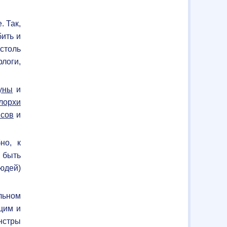
. Так,
ить и
столь
логи,
уны
и
лорхи
ысов
и
но, к
 быть
юдей)
льном
щим и
нстры