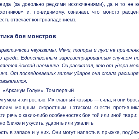
вида (за довольно редкими исключениями), да и то не вс
отников» и, по-видимому, означает, что монстр расцен
 есть отвечает контрнападением).
тика боя монстров
рактически неуязвимы. Мечи, топоры и луки не причиня
о вреда. Единственным зарегистрированным случаем п
ляется доклад наёмника. Он рассказал, что от удара мол
ина. От последовавших затем ударов она стала расширя
развалился.
«Арканум Голум». Том первый
 умом и хитростью. Их главный козырь — сила, и они бро
 своим мощным скоростным натиском снести противник
сти речь о каких-либо особенностях боя той или иной твари:
о ближе и укусить, ударить или ужалить.
сть в запасе и у них. Они могут напасть в прыжке, подбе