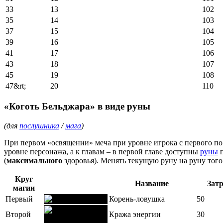
33
13
102
35
14
103
37
15
104
39
16
105
41
17
106
43
18
107
45
19
108
47&rt;
20
110
«Коготь Бельджара» в виде руны
(для
послушника
/
мага
)
При первом «освящении» меча при уровне игрока с первого п
уровне персонажа, а к главам – в первой главе доступны
руны
п
(
максимального
здоровья). Менять текущую руну на руну того
Круг
Название
Зат
магии
Первый
Корень-ловушка
50
Второй
Кража энергии
30