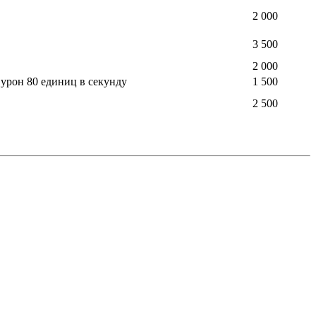
2 000
3 500
2 000
 урон 80 единиц в секунду
1 500
2 500