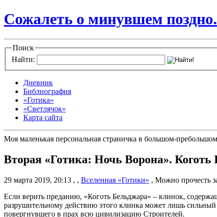
Сожалеть о минувшем поздно.
Поиск
Найти:
Дневник
Библиография
«Готика»
«Светлячок»
Карта сайта
Моя маленькая персональная страничка в большом-пребольшом
Вторая «Готика: Ночь Ворона». Коготь
29 марта 2019, 20:13
,
,
Вселенная «Готики»
,
Можно прочесть з
Если верить преданию, «Коготь Бельджара» – клинок, содержа
разрушительному действию этого клинка может лишь сильный д
повергнувшего в прах всю цивилизацию Строителей.