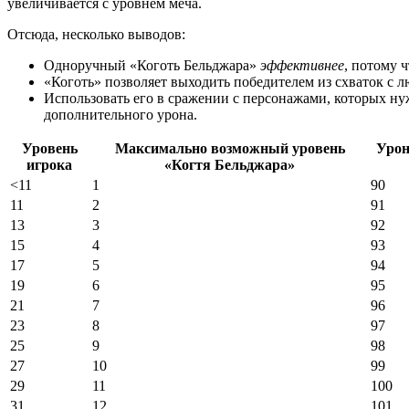
увеличивается с уровнем меча.
Отсюда, несколько выводов:
Одноручный «Коготь Бельджара»
эффективнее
, потому 
«Коготь» позволяет выходить победителем из схваток с л
Использовать его в сражении с персонажами, которых нуж
дополнительного урона.
Уровень
Максимально возможный уровень
Урон
игрока
«Когтя Бельджара»
<11
1
90
11
2
91
13
3
92
15
4
93
17
5
94
19
6
95
21
7
96
23
8
97
25
9
98
27
10
99
29
11
100
31
12
101