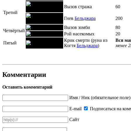
Вызов стража
60
Третий
Гнев
Бельджара
200
Вызов зомби
80
Четвёртый
Рой насекомых
20
Крик смерти (руна из
Вся ма
Пятый
Когтя
Бельджара
)
менее 2
Комментарии
Оставить комментарий
Имя / Ник (обязательное поле)
E-mail
Подписаться на ком
Сайт