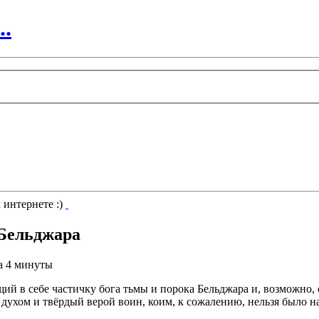
..
 интернете :)
 Бельджара
а 4 минуты
щий в себе частичку бога тьмы и порока Бельджара и, возможно
ухом и твёрдый верой воин, коим, к сожалению, нельзя было наз