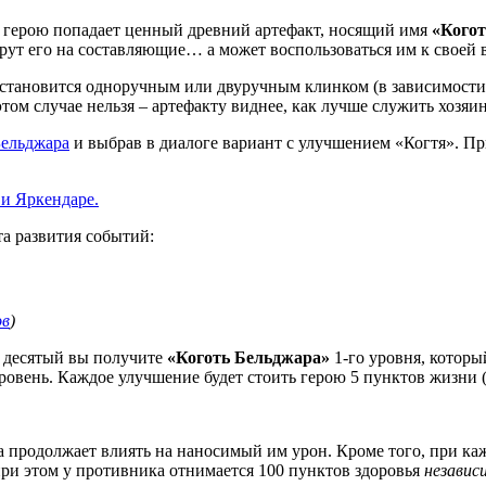
и герою попадает ценный древний артефакт, носящий имя
«Когот
ерут его на составляющие… а может воспользоваться им к своей 
становится одноручным или двуручным клинком (в зависимости о
этом случае нельзя – артефакту виднее, как лучше служить хозяин
ельджара
и выбрав в диалоге вариант с улучшением «Когтя». П
та развития событий:
ов
)
о десятый вы получите
«Коготь Бельджара»
1-го уровня, которы
ровень. Каждое улучшение будет стоить герою 5 пунктов жизни (
ла продолжает влиять на наносимый им урон. Кроме того, при к
при этом у противника отнимается 100 пунктов здоровья
независ