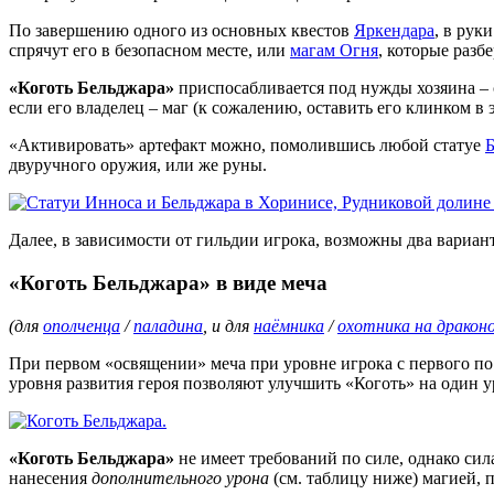
По завершению одного из основных квестов
Яркендара
, в рук
спрячут его в безопасном месте, или
магам Огня
, которые разб
«Коготь Бельджара»
приспосабливается под нужды хозяина – 
если его владелец – маг (к сожалению, оставить его клинком в 
«Активировать» артефакт можно, помолившись любой статуе
Б
двуручного оружия, или же руны.
Далее, в зависимости от гильдии игрока, возможны два вариан
«Коготь Бельджара» в виде меча
(для
ополченца
/
паладина
, и для
наёмника
/
охотника на дракон
При первом «освящении» меча при уровне игрока с первого п
уровня развития героя позволяют улучшить «Коготь» на один у
«Коготь Бельджара»
не имеет требований по силе, однако си
нанесения
дополнительного урона
(см. таблицу ниже) магией, 