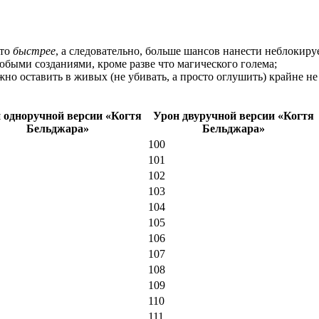
что
быстрее
, а следовательно, больше шансов нанести неблокир
юбыми созданиями, кроме разве что магического голема;
но оставить в живых (не убивать, а просто оглушить) крайне не 
 одноручной версии «Когтя
Урон двуручной версии «Когтя
Бельджара»
Бельджара»
100
101
102
103
104
105
106
107
108
109
110
111