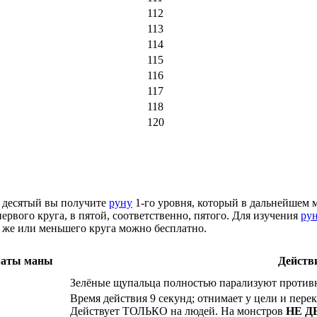
112
113
114
115
116
117
118
120
о десятый вы получите
руну
1-го уровня, который в дальнейшем м
ервого круга, в пятой, соответственно, пятого. Для изучения
ру
 же или меньшего круга можно бесплатно.
раты маны
Действи
Зелёные щупальца полностью парализуют противн
Время действия 9 секунд; отнимает у цели и перек
Действует
ТОЛЬКО
на людей. На монстров
НЕ
Д