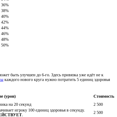
36%
38%
40%
42%
44%
46%
48%
50%
ожет быть улучшен до 6-го. Здесь привязка уже идёт не к
ны
каждого нового круга нужно потратить 5 единиц здоровья
е (урон)
Стоимость
ика на 20 секунд
2 500
ачивает игроку 100 единиц здоровья в секунду.
2 500
ЕЙСТВУЕТ
.