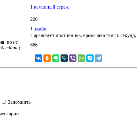
1
каменный страж
200
1
зомби
Парализует противника, время действия 6 секунд,
на
, но
не
666
50 единиц
Запомнить
ментарии