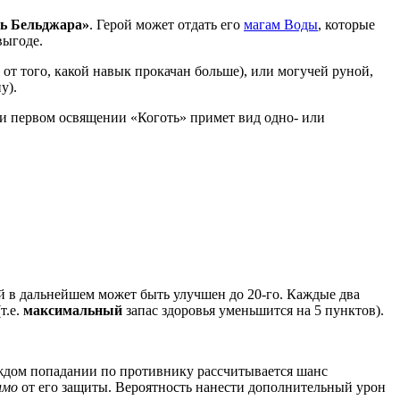
ь Бельджара»
. Герой может отдать его
магам Воды
, которые
выгоде.
т того, какой навык прокачан больше), или могучей руной,
у).
ри первом освящении «Коготь» примет вид одно- или
й в дальнейшем может быть улучшен до 20-го. Каждые два
т.е.
максимальный
запас здоровья уменьшится на 5 пунктов).
аждом попадании по противнику рассчитывается шанс
имо
от его защиты. Вероятность нанести дополнительный урон