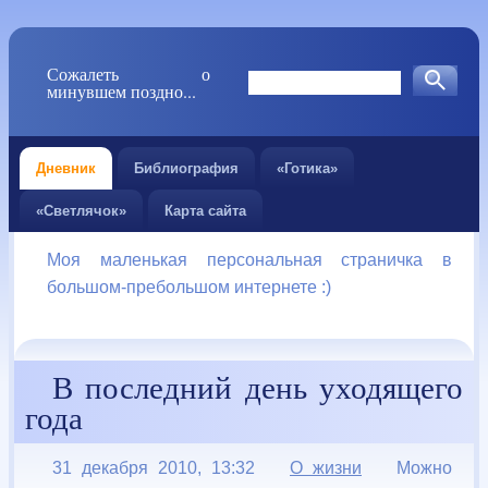
Сожалеть о
минувшем поздно...
Дневник
Библиография
«Готика»
«Светлячок»
Карта сайта
Моя маленькая персональная страничка в
большом-пребольшом интернете :)
В последний день уходящего
года
31 декабря 2010, 13:32
О жизни
Можно