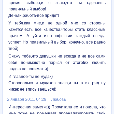
время выбора,и я знаю,что ты сделаешь
правильный выбор!
Деньги,работа-все придет!
У тебя,как мне,и не одной мне со стороны
кажется,есть все качества,чтобы стать классным
врачом. А уйти из профессии каждый всегда
успеет. Но правильный выбор, конечно, все равно
твой)
Скажу тебе,что девушки не всегда и не все сами
себя понимают,не парься от этого!их любить
надо,а не понимать))
И главное-ты не мудак)
Стооооолько я мудаков знаю,и ты в их ряд ну
никак не вписываешься!)
2 января 2011, 04:29
Любовь
Интересная заметка)) Прочитала ее и поняла, что
мне тоже не помешает проанализировать свой