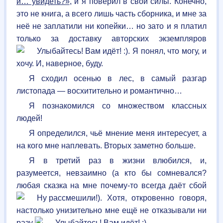
и… увидеть?»
, и я поверил в свои силы. Конечно,
это не книга, а всего лишь часть сборника, и мне за
неё не заплатили ни копейки… но зато и я платил
только за доставку авторских экземпляров
. Я понял, что могу, и
хочу. И, наверное, буду.
Я сходил осенью в лес, в самый разгар
листопада — восхитительно и романтично…
Я познакомился со множеством классных
людей!
Я определился, чьё мнение меня интересует, а
на кого мне наплевать. Вторых заметно больше.
Я в третий раз в жизни влюбился, и,
разумеется, невзаимно (а кто бы сомневался?
любая сказка на мне почему-то всегда даёт сбой
). Хотя, откровенно говоря,
настолько унизительно мне ещё не отказывали ни
разу
.