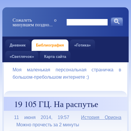
Сожалеть о
минувшем поздно...
Дневник
Библиография
«Готика»
«Светлячок»
Карта сайта
Моя маленькая персональная страничка в
большом-пребольшом интернете :)
19 105 ГЦ. На распутье
11 июня 2014, 19:57
История Ориона
Можно прочесть за 2 минуты