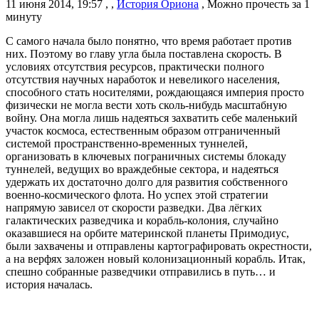
11 июня 2014, 19:57
,
,
История Ориона
,
Можно прочесть за 1
минуту
С самого начала было понятно, что время работает против
них. Поэтому во главу угла была поставлена скорость. В
условиях отсутствия ресурсов, практически полного
отсутствия научных наработок и невеликого населения,
способного стать носителями, рождающаяся империя просто
физически не могла вести хоть сколь-нибудь масштабную
войну. Она могла лишь надеяться захватить себе маленький
участок космоса, естественным образом отграниченный
системой пространственно-временных туннелей,
организовать в ключевых пограничных системы блокаду
туннелей, ведущих во враждебные сектора, и надеяться
удержать их достаточно долго для развития собственного
военно-космического флота. Но успех этой стратегии
напрямую зависел от скорости разведки. Два лёгких
галактических разведчика и корабль-колония, случайно
оказавшиеся на орбите материнской планеты Примодиус,
были захвачены и отправлены картографировать окрестности,
а на верфях заложен новый колонизационный корабль. Итак,
спешно собранные разведчики отправились в путь… и
история началась.