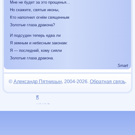
Мне не будет за это прощенья...
Но скажите, святые иконы,
Кто наполнил огнём священным
Золотые глаза дракона?
И подсуден теперь едва ли
Я земным и небесным законам:
Я — последний, кому сияли
Золотые глаза дракона.
Smart
©
Александр Пятницын
, 2004-2026.
Обратная связь
.
К
^
началу
страницы