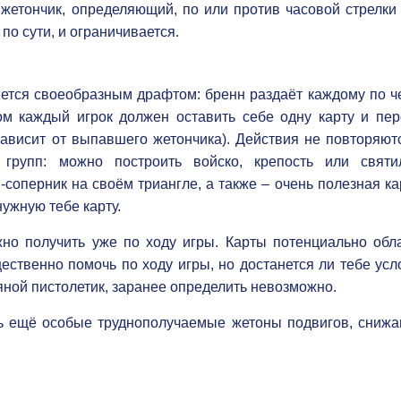
жетончик, определяющий, по или против часовой стрелки 
 по сути, и ограничивается.
яется своеобразным драфтом: бренн раздаёт каждому по ч
том каждый игрок должен оставить себе одну карту и пер
зависит от выпавшего жетончика). Действия не повторяютс
 групп: можно построить войско, крепость или святи
-соперник на своём триангле, а также – очень полезная ка
нужную тебе карту.
жно получить уже по ходу игры. Карты потенциально обл
твенно помочь по ходу игры, но достанется ли тебе усл
ной пистолетик, заранее определить невозможно.
ь ещё особые труднополучаемые жетоны подвигов, сниж