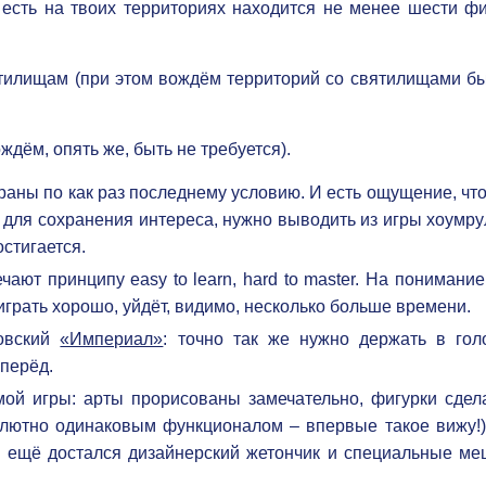
 есть на твоих территориях находится не менее шести фи
ятилищам (при этом вождём территорий со святилищами бы
дём, опять же, быть не требуется).
раны по как раз последнему условию. И есть ощущение, чт
, для сохранения интереса, нужно выводить из игры хоумр
остигается.
чают принципу easy to learn, hard to master. На понимание
 играть хорошо, уйдёт, видимо, несколько больше времени.
овский
«Империал»
: точно так же нужно держать в гол
вперёд.
амой игры: арты прорисованы замечательно, фигурки сдел
лютно одинаковым функционалом – впервые такое вижу!),
м ещё достался дизайнерский жетончик и специальные ме