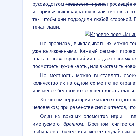
руководством
кровавого тирана
просвещённ
из привычных квадратиков или гексов, а и
так, чтобы они подходили любой стороной. 
трианглами.
По правилам, выкладывать их можно тол
уже выложенными. Каждый сегмент игровог
врата в потусторонний мир, – даёт своему 
посмотреть чужие карты, или выставить новое
На местность можно выставлять своих 
количество их на одном сегменте не ограни
или менее бескровно сосуществовать кланы 
Хозяином территории считается тот, кто 
человечков; при равенстве сил считается, чт
Один из важных элементов игры – вве
именуемого
бренном
. Бренном считается
выбирается более или менее случайным об