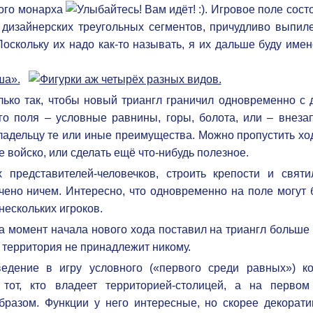
ого монарха
. Игровое поле сост
з дизайнерских треугольных сегментов, причудливо выпил
Поскольку их надо как-то называть, я их дальше буду име
ько так, чтобы новый триангл граничил одновременно с 
о поля – условные равнины, горы, болота, или – внезап
владельцу те или иные преимущества. Можно пропустить хо
 войско, или сделать ещё что-нибудь полезное.
представителей-человечков, строить крепости и святи
чено ничем. Интересно, что одновременно на поле могут 
нескольких игроков.
на момент начала нового хода поставил на триангл больше
о территория не принадлежит никому.
дение в игру условного («первого среди равных») ко
 тот, кто владеет территорией-столицей, а на первом
разом. Функции у него интересные, но скорее декорати