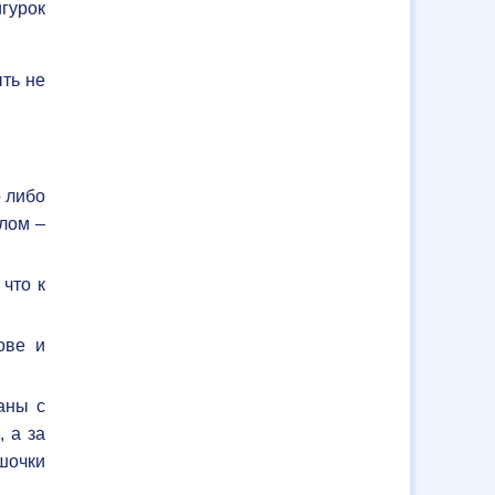
гурок
ть не
о либо
улом –
 что к
ове и
аны с
 а за
шочки