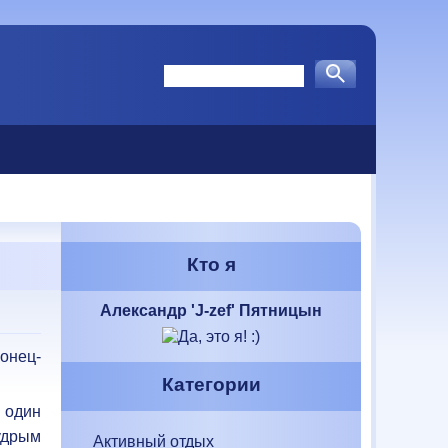
Кто я
Александр 'J-zef' Пятницын
конец-
Категории
а один
дрым
Активный отдых