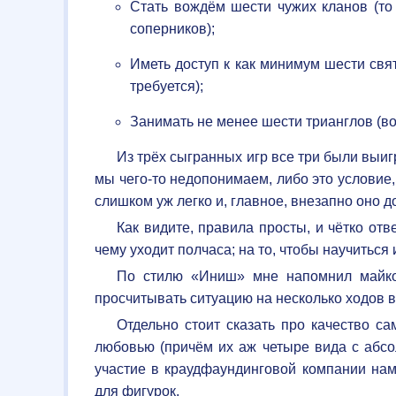
Стать вождём шести чужих кланов (то
соперников);
Иметь доступ к как минимум шести св
требуется);
Занимать не менее шести трианглов (вож
Из трёх сыгранных игр все три были выиг
мы чего-то недопонимаем, либо это условие
слишком уж легко и, главное, внезапно оно д
Как видите, правила просты, и чётко отве
чему уходит полчаса; на то, чтобы научиться
По стилю «Иниш» мне напомнил майк
просчитывать ситуацию на несколько ходов 
Отдельно стоит сказать про качество с
любовью (причём их аж четыре вида с абсо
участие в краудфаундинговой компании на
для фигурок.