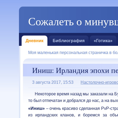
Сожалеть о минувш
Дневник
Библиография
«Готика»
Моя маленькая персональная страничка в бо
Иниш: Ирландия эпохи п
3 августа 2017, 15:53
Настолочно-игров
Некоторое время назад мы заказали на 
то был отпечатан и добрался до нас, а на вы
«Иниш»
– очень красиво сделанная PvP-стра
из ирландских кланов, и боремся за об