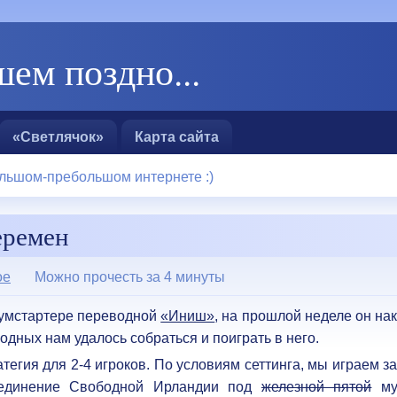
ем поздно...
«Светлячок»
Карта сайта
льшом-пребольшом интернете :)
еремен
ое
Можно прочесть за 4 минуты
Бумстартере переводной
«Иниш»
, на прошлой неделе он на
ходных нам удалось собраться и поиграть в него.
тегия для 2-4 игроков. По условиям сеттинга, мы играем з
ъединение Свободной Ирландии под
железной пятой
му