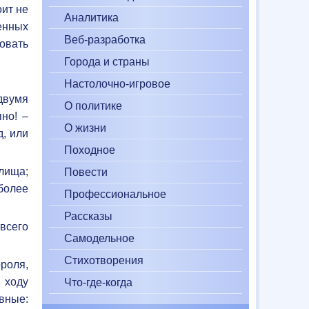
оит не
Аналитика
енных
Веб-разработка
новать
Города и страны
Настолочно-игровое
двумя
О политике
но! –
О жизни
д, или
Походное
лища;
Повести
более
Профессиональное
Рассказы
 всего
Самодельное
Стихотворения
роля,
 ходу
Что-где-когда
вные: