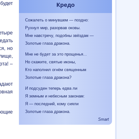
будет
Кредо
Сожалеть о минувшем — поздно:
Рухнул мир, разорвав оковы.
етыре
Мне навстречу, подобны звёздам —
едать
Золотые глаза дракона.
я, но
Мне не будет за это прощенья...
лище,
Но скажите, святые иконы,
рта! –
Кто наполнил огнём священным
Золотые глаза дракона?
адают
И подсуден теперь едва ли
овная
Я земным и небесным законам:
Я — последний, кому сияли
ающие
Золотые глаза дракона.
Smart