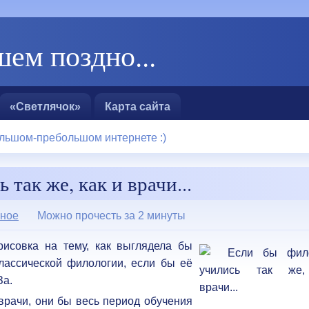
ем поздно...
«Светлячок»
Карта сайта
льшом-пребольшом интернете :)
так же, как и врачи...
ное
Можно прочесть за 2 минуты
рисовка на тему, как выглядела бы
лассической филологии, если бы её
З
а.
 врачи, они бы весь период обучения