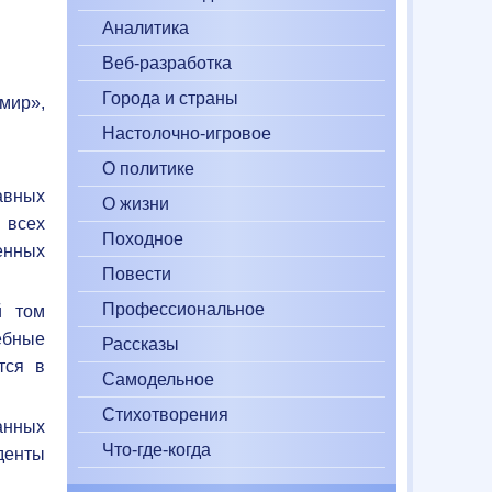
Аналитика
Веб-разработка
Города и страны
мир»,
Настолочно-игровое
О политике
авных
О жизни
 всех
Походное
енных
Повести
Профессиональное
й том
ебные
Рассказы
тся в
Самодельное
Стихотворения
анных
Что-где-когда
денты