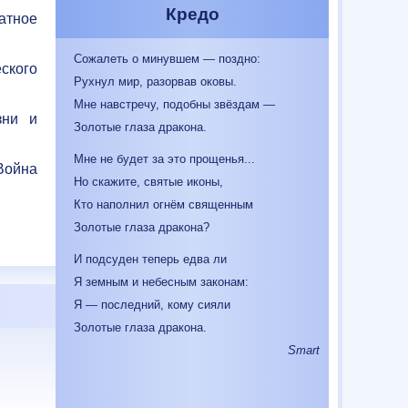
Кредо
атное
Сожалеть о минувшем — поздно:
ского
Рухнул мир, разорвав оковы.
Мне навстречу, подобны звёздам —
зни и
Золотые глаза дракона.
Мне не будет за это прощенья...
Война
Но скажите, святые иконы,
Кто наполнил огнём священным
Золотые глаза дракона?
И подсуден теперь едва ли
Я земным и небесным законам:
Я — последний, кому сияли
Золотые глаза дракона.
Smart