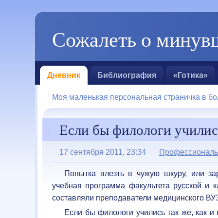
Сожалеть о минувш
Дневник
Библиография
«Готика»
Моя маленькая персональная страничка в бо
Если бы филологи учились 
17 сентября 2011, 23:34
Профессиональ
Попытка влезть в чужую шкуру, или за
учебная программа факультета русской и к
составляли преподаватели медицинского
ВУ
Если бы филологи учились так же, как и