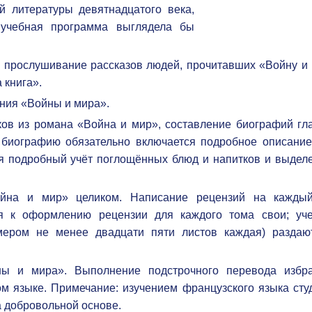
й литературы девятнадцатого века,
учебная программа выглядела бы
 прослушивание рассказов людей, прочитавших «Войну и 
 книга».
ния «Войны и мира».
ов из романа «Война и мир», составление биографий гл
биографию обязательно включается подробное описание
тся подробный учёт поглощённых блюд и напитков и выдел
на и мир» целиком. Написание рецензий на кажды
ия к оформлению рецензии для каждого тома свои; уч
мером не менее двадцати пяти листов каждая) раздаю
ы и мира». Выполнение подстрочного перевода избр
м языке. Примечание: изучением французского языка сту
а добровольной основе.