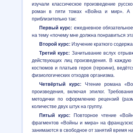
изучали классическое произведение русско
роман в пяти томах «Война и мир». А 
приблизительно так:
Первый курс:
ежедневное обязательное
на тему «почему мне должна понравиться эта
Второй курс:
Изучение краткого содержа
Третий курс:
Зачитывание вслух отрывк
действующих лиц произведения. В каждую 
костюмов и платьев героя (героини), ведё
физиологических отходов организма.
Четвёртый курс:
Чтение романа «Вой
произведения, включая эпилог. Требован
методички по оформлению рецензий (раз
количестве двух штук на группу.
Пятый курс:
Повторное чтение «Войн
фрагментов «Войны и мира» на французско
занимаются в свободное от занятий время н