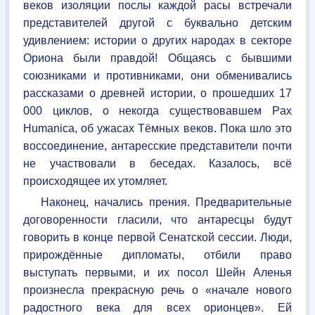
веков изоляции послы каждой расы встречали
представителей другой с буквально детским
удивлением: истории о других народах в секторе
Ориона были правдой! Общаясь с бывшими
союзниками и противниками, они обменивались
рассказами о древней истории, о прошедших 17
000 циклов, о некогда существовавшем Pax
Humanica, об ужасах Тёмных веков. Пока шло это
воссоединение, антаресские представители почти
не участвовали в беседах. Казалось, всё
происходящее их утомляет.
Наконец, начались прения. Предварительные
договоренности гласили, что антаресцы будут
говорить в конце первой Сенатской сессии. Люди,
прирождённые дипломаты, отбили право
выступать первыми, и их посол Шейн Аленья
произнесла прекрасную речь о «начале нового
радостного века для всех орионцев». Ей