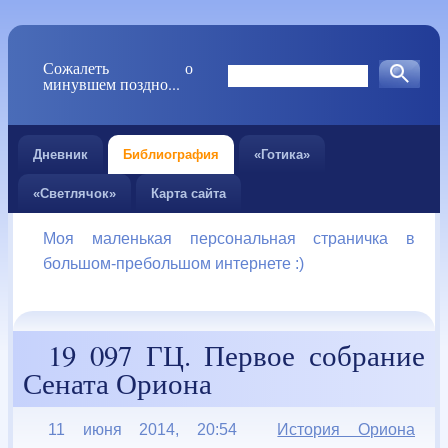
Сожалеть о
минувшем поздно...
Дневник
Библиография
«Готика»
«Светлячок»
Карта сайта
Моя маленькая персональная страничка в
большом-пребольшом интернете :)
19 097 ГЦ. Первое собрание
Сената Ориона
11 июня 2014, 20:54
История Ориона