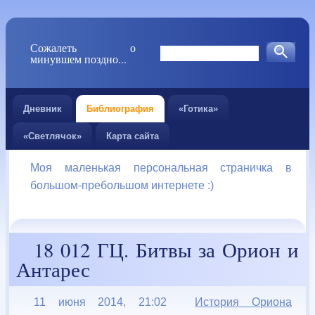
Сожалеть о
минувшем поздно...
Дневник
Библиография
«Готика»
«Светлячок»
Карта сайта
Моя маленькая персональная страничка в
большом-пребольшом интернете :)
18 012 ГЦ. Битвы за Орион и
Антарес
11 июня 2014, 21:02
История Ориона