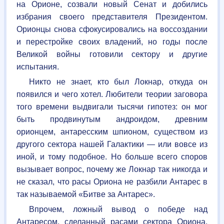
на Орионе, созвали новый Сенат и добились
избрания своего представителя Президентом.
Орионцы снова сфокусировались на воссоздании
и перестройке своих владений, но годы после
Великой войны готовили сектору и другие
испытания.
Никто не знает, кто был Локнар, откуда он
появился и чего хотел. Любители теории заговора
того времени выдвигали тысячи гипотез: он мог
быть продвинутым андроидом, древним
орионцем, антаресским шпионом, существом из
другого сектора нашей Галактики — или вовсе из
иной, и тому подобное. Но больше всего споров
вызывает вопрос, почему же Локнар так никогда и
не сказал, что расы Ориона не разбили Антарес в
так называемой «Битве за Антарес».
Впрочем, ложный вывод о победе над
Антаресом, сделанный расами сектора Ориона,