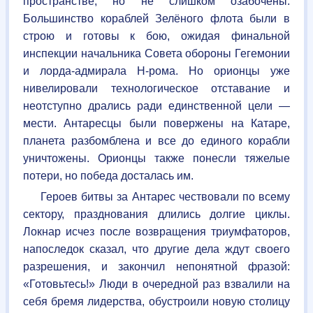
пространстве, но не слишком озабочены.
Большинство кораблей Зелёного флота были в
строю и готовы к бою, ожидая финальной
инспекции начальника Совета обороны Гегемонии
и лорда-адмирала Н-рома. Но орионцы уже
нивелировали технологическое отставание и
неотступно дрались ради единственной цели —
мести. Антаресцы были повержены на Катаре,
планета разбомблена и все до единого корабли
уничтожены. Орионцы также понесли тяжелые
потери, но победа досталась им.
Героев битвы за Антарес чествовали по всему
сектору, празднования длились долгие циклы.
Локнар исчез после возвращения триумфаторов,
напоследок сказал, что другие дела ждут своего
разрешения, и закончил непонятной фразой:
«Готовьтесь!» Люди в очередной раз взвалили на
себя бремя лидерства, обустроили новую столицу