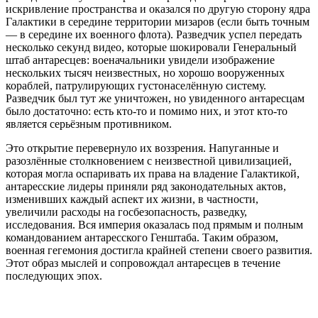
искривление пространства и оказался по другую сторону ядра
Галактики в середине территории мизаров (если быть точным
— в середине их военного флота). Разведчик успел передать
несколько секунд видео, которые шокировали Генеральный
штаб антаресцев: военачальники увидели изображение
нескольких тысяч неизвестных, но хорошо вооруженных
кораблей, патрулирующих густонаселённую систему.
Разведчик был тут же уничтожен, но увиденного антаресцам
было достаточно: есть кто-то и помимо них, и этот кто-то
является серьёзным противником.
Это открытие перевернуло их воззрения. Напуганные и
разозлённые столкновением с неизвестной цивилизацией,
которая могла оспаривать их права на владение Галактикой,
антаресские лидеры приняли ряд законодательных актов,
изменивших каждый аспект их жизни, в частности,
увеличили расходы на госбезопасность, разведку,
исследования. Вся империя оказалась под прямым и полным
командованием антаресского Генштаба. Таким образом,
военная гегемония достигла крайней степени своего развития.
Этот образ мыслей и сопровождал антаресцев в течение
последующих эпох.