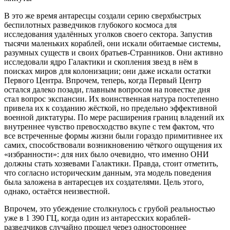
В это же время антаресцы создали серию сверхбыстрых
беспилотных разведчиков глубокого космоса для
исследования удалённых уголков своего сектора. Запустив
тысячи маленьких кораблей, они искали обитаемые системы,
разумных существ и своих братьев-Странников. Они активно
исследовали ядро Галактики и скопления звезд в нём в
поисках миров для колонизации; они даже искали остатки
Первого Центра. Впрочем, теперь, когда Первый Центр
остался далеко позади, главным вопросом на повестке дня
стал вопрос экспансии. Их воинственная натура постепенно
привела их к созданию жёсткой, но предельно эффективной
военной диктатуры. По мере расширения границ владений их
внутреннее чувство превосходство вкупе с тем фактом, что
все встреченные формы жизни были гораздо примитивнее их
самих, способствовали возникновению чёткого ощущения их
«избранности»: для них было очевидно, что именно
ОНИ
должны стать хозяевами Галактики. Правда, стоит отметить,
что согласно историческим данным, эта модель поведения
была заложена в антаресцев их создателями. Цель этого,
однако, остаётся неизвестной.
Впрочем, это убеждение столкнулось с грубой реальностью
уже в 1 390 ГЦ, когда один из антаресских кораблей-
разведчиков случайно прошел через одностороннее