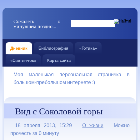
Сожалеть о
минувшем поздно...
Дневник
Библиография
«Готика»
«Светлячок»
Карта сайта
Моя маленькая персональная страничка в
большом-пребольшом интернете :)
Вид с Соколовой горы
18 апреля 2013, 15:29
О жизни
Можно
прочесть за 0 минуту