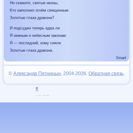
Но скажите, святые иконы,
Кто наполнил огнём священным
Золотые глаза дракона?
И подсуден теперь едва ли
Я земным и небесным законам:
Я — последний, кому сияли
Золотые глаза дракона.
Smart
©
Александр Пятницын
, 2004-2026.
Обратная связь
.
К
^
началу
страницы