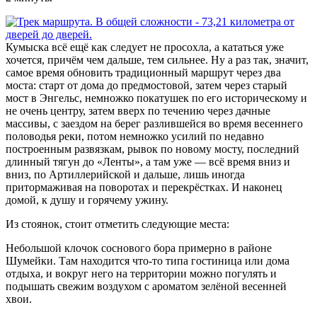
Кумыска всё ещё как следует не просохла, а кататься уже
хочется, причём чем дальше, тем сильнее. Ну а раз так, значит,
самое время обновить традиционный маршрут через два
моста: старт от дома до предмостовой, затем через старый
мост в Энгельс, немножко покатушек по его историческому и
не очень центру, затем вверх по течению через дачные
массивы, с заездом на берег разлившейся во время весеннего
половодья реки, потом немножко усилий по недавно
построенным развязкам, рывок по новому мосту, последний
длинный тягун до «Ленты», а там уже — всё время вниз и
вниз, по Артиллерийской и дальше, лишь иногда
притормаживая на поворотах и перекрёстках. И наконец
домой, к душу и горячему ужину.
Из стоянок, стоит отметить следующие места:
Небольшой клочок соснового бора примерно в районе
Шумейки. Там находится что-то типа гостиница или дома
отдыха, и вокруг него на территории можно погулять и
подышать свежим воздухом с ароматом зелёной весенней
хвои.