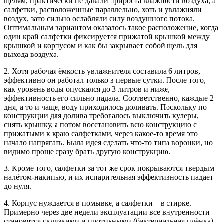
щелям, практически не давали прироста влажности воздуха, а
салфетки, расположенные параллельно, хоть и увлажняли
воздух, зато сильно ослабляли силу воздушного потока.
Оптимальным вариантом оказалось такое расположение, когда
один край салфетки фиксируется прижатой крышкой между
крышкой и корпусом и как бы закрывает собой щель для
выхода воздуха.
2. Хотя рабочая ёмкость увлажнителя составила 6 литров,
эффективно он работал только в первые сутки. После того,
как уровень воды опускался до 3 литров и ниже,
эффективность его сильно падала. Соответственно, каждые 2
дня, а то и чаще, воду приходилось доливать. Поскольку по
конструкции для долива требовалось выключить кулеры,
снять крышку, а потом восстановить всю конструкцию с
прижатыми к краю салфетками, через какое-то время это
начало напрягать. Была идея сделать что-то типа воронки, но
видимо проще сразу брать другую конструкцию.
3. Кроме того, салфетки за тот же срок покрываются твёрдым
налётом-накипью, и их испарительная эффективность падает
до нуля.
4. Корпус нуждается в помывке, а салфетки – в стирке.
Примерно через две недели эксплуатации все внутренности
становятся склизкими и противными (бактериальная плёнка),