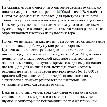
Не сказать, чтобы я много чего мастерил своими руками, но
иногда находит такое настроение
.
В этот раз формальным поводом для приступа активности
стали сохнущие кончики листьев у моего любимого цветочка.
Пять минут гугления показали, что сохнут они от слишком
сухого воздуха в комнате, а исправить это можно регулярным
опрыскиванием цветочка из пульверизатора.
Но мы же не ищем лёгких путей! Тем более что опрыскивание
– паллиатив, а проблему нужно решать кардинально.
Купленная по дороге с работы домашняя метеостанция
показала среднюю влажность воздуха от ZZ до 24%, и стало
понятно, что зима в городской квартире с центральным
отоплением отнюдь не лучшее время года для выращивания
цветов. Да и для жизни в ней, пожалуй, тоже. Готовые
решения не впечатлили своей немалой ценой (от 10 000 за
приличный увлажнитель), и вечер был посвящён интернет-
активности в поисках руководств по изготовлению
увлажнителя воздуха своими руками.
Варианты по типу «моек воздуха» были отвергнуты сразу:
сложно технически, долго в изготовлении, и к тому же
шумно. Ионизаторы не понравились по тем же причинам.