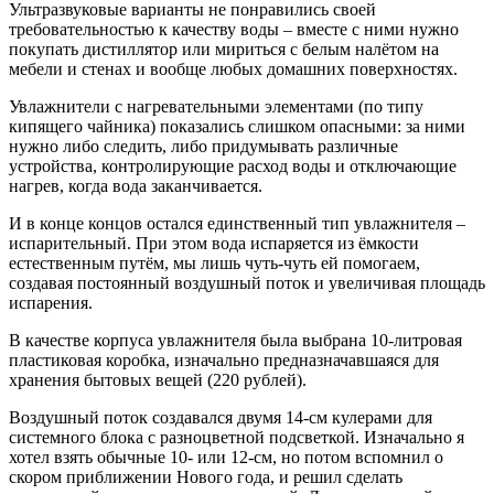
Ультразвуковые варианты не понравились своей
требовательностью к качеству воды – вместе с ними нужно
покупать дистиллятор или мириться с белым налётом на
мебели и стенах и вообще любых домашних поверхностях.
Увлажнители с нагревательными элементами (по типу
кипящего чайника) показались слишком опасными: за ними
нужно либо следить, либо придумывать различные
устройства, контролирующие расход воды и отключающие
нагрев, когда вода заканчивается.
И в конце концов остался единственный тип увлажнителя –
испарительный. При этом вода испаряется из ёмкости
естественным путём, мы лишь чуть-чуть ей помогаем,
создавая постоянный воздушный поток и увеличивая площадь
испарения.
В качестве корпуса увлажнителя была выбрана 10-литровая
пластиковая коробка, изначально предназначавшаяся для
хранения бытовых вещей (220 рублей).
Воздушный поток создавался двумя 14-см кулерами для
системного блока с разноцветной подсветкой. Изначально я
хотел взять обычные 10- или 12-см, но потом вспомнил о
скором приближении Нового года, и решил сделать