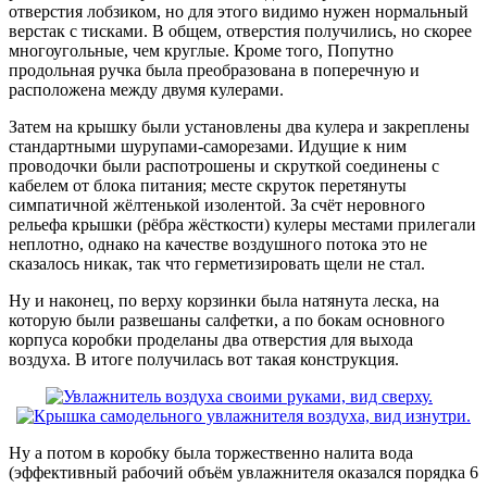
отверстия лобзиком, но для этого видимо нужен нормальный
верстак с тисками. В общем, отверстия получились, но скорее
многоугольные, чем круглые. Кроме того, Попутно
продольная ручка была преобразована в поперечную и
расположена между двумя кулерами.
Затем на крышку были установлены два кулера и закреплены
стандартными шурупами-саморезами. Идущие к ним
проводочки были распотрошены и скруткой соединены с
кабелем от блока питания; месте скруток перетянуты
симпатичной жёлтенькой изолентой. За счёт неровного
рельефа крышки (рёбра жёсткости) кулеры местами прилегали
неплотно, однако на качестве воздушного потока это не
сказалось никак, так что герметизировать щели не стал.
Ну и наконец, по верху корзинки была натянута леска, на
которую были развешаны салфетки, а по бокам основного
корпуса коробки проделаны два отверстия для выхода
воздуха. В итоге получилась вот такая конструкция.
Ну а потом в коробку была торжественно налита вода
(эффективный рабочий объём увлажнителя оказался порядка 6