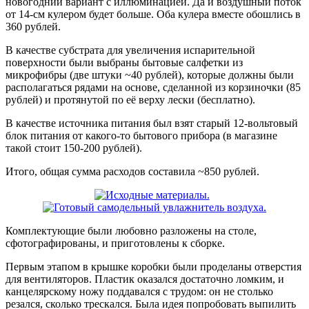
новогодний вариант с иллюминацией. Да и воздушный поток
от 14-см кулером будет больше. Оба кулера вместе обошлись в
360 рублей.
В качестве субстрата для увеличения испарительной
поверхности были выбраны бытовые салфетки из
микрофибры (две штуки ~40 рублей), которые должны были
располагаться рядами на основе, сделанной из корзиночки (85
рублей) и протянутой по её верху лески (бесплатно).
В качестве источника питания был взят старый 12-вольтовый
блок питания от какого-то бытового прибора (в магазине
такой стоит 150-200 рублей).
Итого, общая сумма расходов составила ~850 рублей.
Комплектующие были любовно разложены на столе,
сфотографированы, и приготовлены к сборке.
Первым этапом в крышке коробки были проделаны отверстия
для вентиляторов. Пластик оказался достаточно ломким, и
канцелярскому ножу поддавался с трудом: он не столько
резался, сколько трескался. Была идея попробовать выпилить