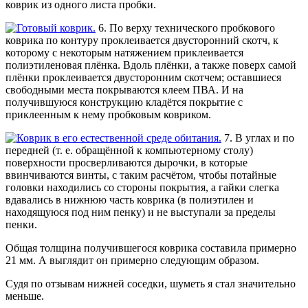
коврик из одного листа пробки.
6. По верху технического пробкового
коврика по контуру проклеивается двусторонний скотч, к
которому с некоторым натяжением приклеивается
полиэтиленовая плёнка. Вдоль плёнки, а также поверх самой
плёнки проклеивается двусторонним скотчем; оставшиеся
свободными места покрываются клеем
ПВА
. И на
получившуюся конструкцию кладётся покрытие с
приклеенным к нему пробковым ковриком.
7. В углах и по
передней (т. е. обращённой к компьютерному столу)
поверхности просверливаются дырочки, в которые
ввинчиваются винты, с таким расчётом, чтобы потайные
головки находились со стороны покрытия, а гайки слегка
вдавались в нижнюю часть коврика (в полиэтилен и
находящуюся под ним пенку) и не выступали за пределы
пенки.
Общая толщина получившегося коврика составила примерно
21 мм. А выглядит он примерно следующим образом.
Судя по отзывам нижней соседки, шуметь я стал значительно
меньше.