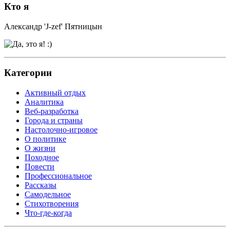
Кто я
Александр 'J-zef' Пятницын
Категории
Активный отдых
Аналитика
Веб-разработка
Города и страны
Настолочно-игровое
О политике
О жизни
Походное
Повести
Профессиональное
Рассказы
Самодельное
Стихотворения
Что-где-когда